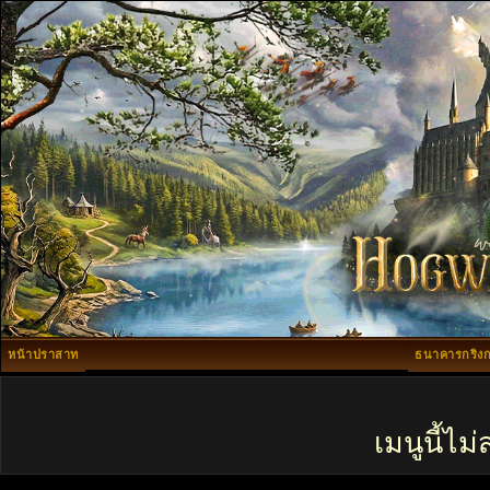
หน้าปราสาท
ธนาคารกริงก
เมนูนี้ไ