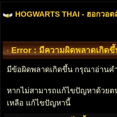
HOGWARTS THAI - ฮอกวอตส
Error : มีความผิดพลาดเกิดข
มีข้อผิดพลาดเกิดขึ้น กรุณาอ่าน
หากไม่สามารถแก้ไขปัญหาด้วยตนเอ
เหลือ แก้ไขปัญหานี้