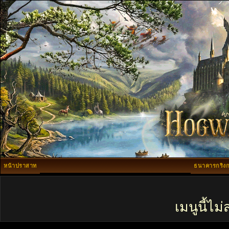
หน้าปราสาท
ธนาคารกริงก
เมนูนี้ไ