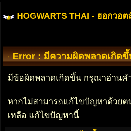
HOGWARTS THAI - ฮอกวอตส
Error : มีความผิดพลาดเกิดข
มีข้อผิดพลาดเกิดขึ้น กรุณาอ่าน
หากไม่สามารถแก้ไขปัญหาด้วยตนเอ
เหลือ แก้ไขปัญหานี้