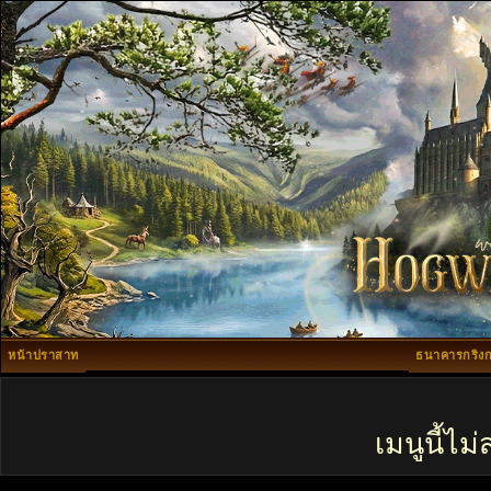
หน้าปราสาท
ธนาคารกริงก
เมนูนี้ไ