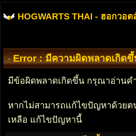
HOGWARTS THAI - ฮอกวอตส
Error : มีความผิดพลาดเกิดข
มีข้อผิดพลาดเกิดขึ้น กรุณาอ่าน
หากไม่สามารถแก้ไขปัญหาด้วยตนเอ
เหลือ แก้ไขปัญหานี้