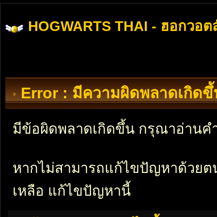
HOGWARTS THAI - ฮอกวอตส
Error : มีความผิดพลาดเกิดข
มีข้อผิดพลาดเกิดขึ้น กรุณาอ่าน
หากไม่สามารถแก้ไขปัญหาด้วยตนเอ
เหลือ แก้ไขปัญหานี้