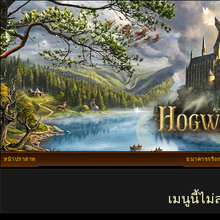
หน้าปราสาท
ธนาคารกริงก
เมนูนี้ไ