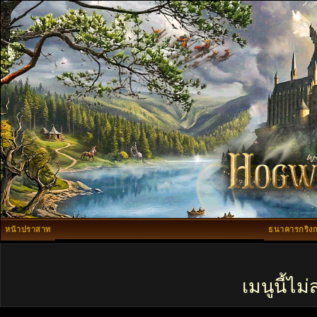
หน้าปราสาท
ธนาคารกริงก
เมนูนี้ไ