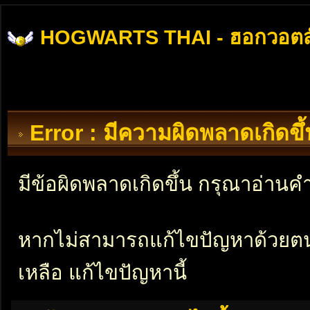
HOGWARTS THAI - ฮอกวอตส
Error : มีความผิดพลาดเกิดข
มีข้อผิดพลาดเกิดขึ้น กรุณาอ่าน
หากไม่สามารถแก้ไขปัญหาด้วยตนเอ
เหลือ แก้ไขปัญหานี้