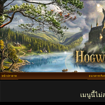
หน้าปราสาท
ธนาคารกริงก
เมนูนี้ไ