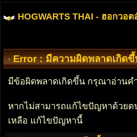
HOGWARTS THAI - ฮอกวอตส
Error : มีความผิดพลาดเกิดข
มีข้อผิดพลาดเกิดขึ้น กรุณาอ่าน
หากไม่สามารถแก้ไขปัญหาด้วยตนเอ
เหลือ แก้ไขปัญหานี้