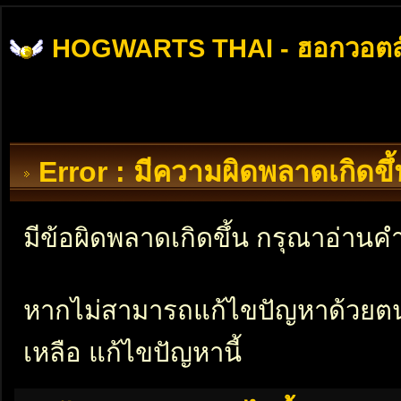
HOGWARTS THAI - ฮอกวอตส
Error : มีความผิดพลาดเกิดข
มีข้อผิดพลาดเกิดขึ้น กรุณาอ่าน
หากไม่สามารถแก้ไขปัญหาด้วยตนเอ
เหลือ แก้ไขปัญหานี้