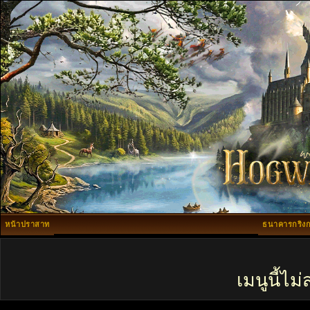
หน้าปราสาท
ธนาคารกริงก
เมนูนี้ไ