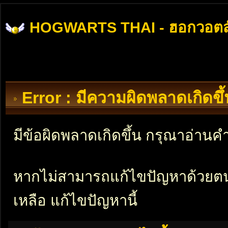
HOGWARTS THAI - ฮอกวอตส
Error : มีความผิดพลาดเกิดข
มีข้อผิดพลาดเกิดขึ้น กรุณาอ่าน
หากไม่สามารถแก้ไขปัญหาด้วยตนเอ
เหลือ แก้ไขปัญหานี้