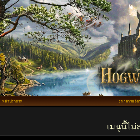
หน้าปราสาท
ธนาคารกริงก
เมนูนี้ไ