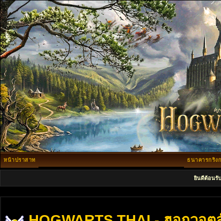
หน้าปราสาท
ธนาคารกริงก
ยินดีต้อนรั
HOGWARTS THAI - ฮอกวอตส