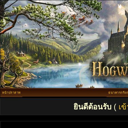
หน้าปราสาท
ธนาคารกริงก
ยินดีต้อนรับ
(
เข้