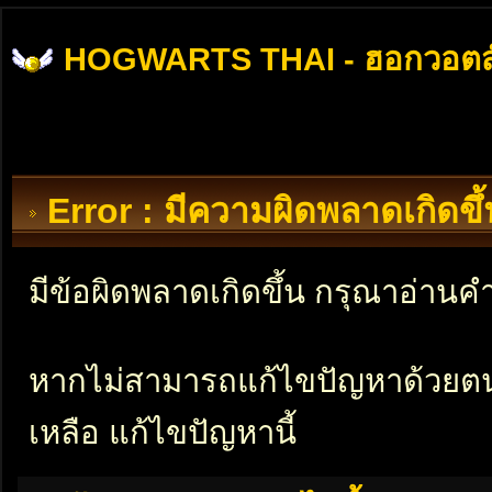
HOGWARTS THAI - ฮอกวอตส
Error : มีความผิดพลาดเกิดข
มีข้อผิดพลาดเกิดขึ้น กรุณาอ่าน
หากไม่สามารถแก้ไขปัญหาด้วยตนเอ
เหลือ แก้ไขปัญหานี้