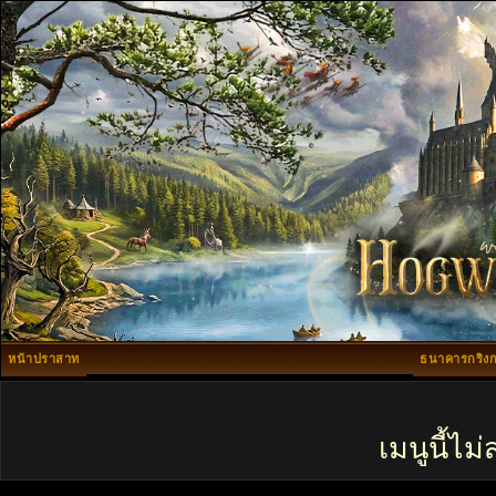
หน้าปราสาท
ธนาคารกริงก
เมนูนี้ไ