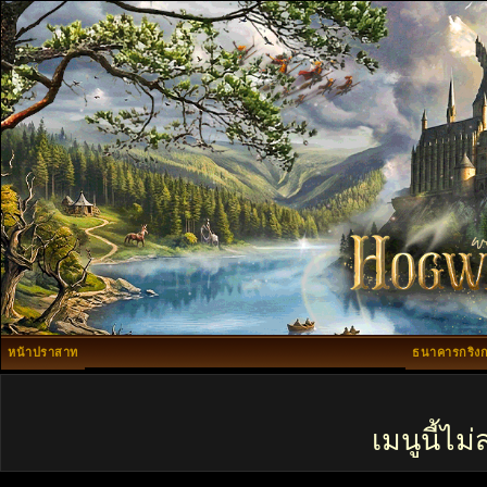
หน้าปราสาท
ธนาคารกริงก
เมนูนี้ไ