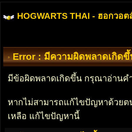
HOGWARTS THAI - ฮอกวอตส
Error : มีความผิดพลาดเกิดข
มีข้อผิดพลาดเกิดขึ้น กรุณาอ่าน
หากไม่สามารถแก้ไขปัญหาด้วยตนเอ
เหลือ แก้ไขปัญหานี้