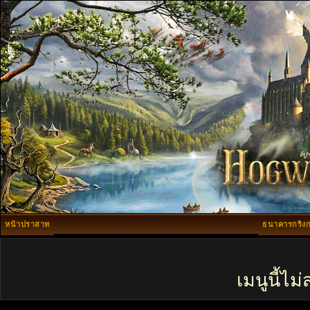
หน้าปราสาท
ธนาคารกริงก
เมนูนี้ไ