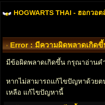
HOGWARTS THAI - ฮอกวอตส
Error : มีความผิดพลาดเกิดข
มีข้อผิดพลาดเกิดขึ้น กรุณาอ่าน
หากไม่สามารถแก้ไขปัญหาด้วยตนเอ
เหลือ แก้ไขปัญหานี้