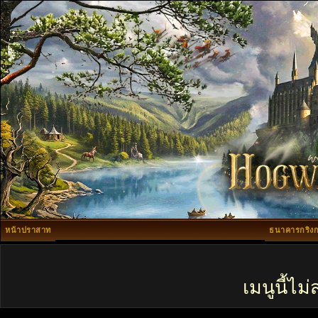
หน้าปราสาท
ธนาคารกริงก
เมนูนี้ไ