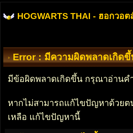
HOGWARTS THAI - ฮอกวอตส
Error : มีความผิดพลาดเกิดข
มีข้อผิดพลาดเกิดขึ้น กรุณาอ่าน
หากไม่สามารถแก้ไขปัญหาด้วยตนเอ
เหลือ แก้ไขปัญหานี้