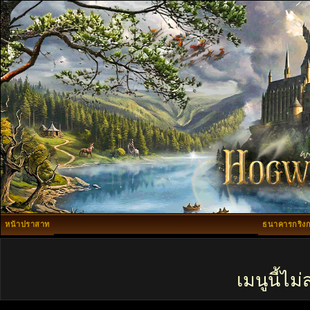
หน้าปราสาท
ธนาคารกริงก
เมนูนี้ไ