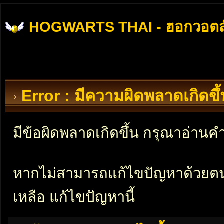
HOGWARTS THAI - ฮอกวอตส
Error : มีความผิดพลาดเกิดข
มีข้อผิดพลาดเกิดขึ้น กรุณาอ่าน
หากไม่สามารถแก้ไขปัญหาด้วยตนเอ
เหลือ แก้ไขปัญหานี้