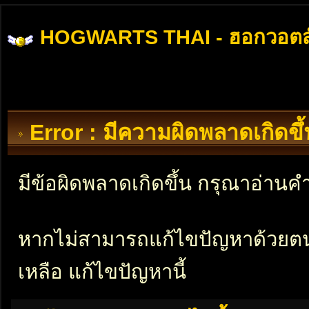
HOGWARTS THAI - ฮอกวอตส
Error : มีความผิดพลาดเกิดข
มีข้อผิดพลาดเกิดขึ้น กรุณาอ่าน
หากไม่สามารถแก้ไขปัญหาด้วยตนเอ
เหลือ แก้ไขปัญหานี้