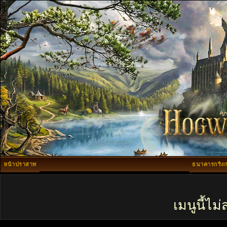
หน้าปราสาท
ธนาคารกริงก
เมนูนี้ไ