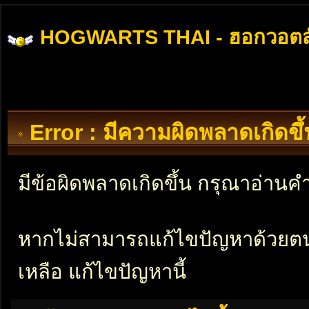
HOGWARTS THAI - ฮอกวอตส
Error : มีความผิดพลาดเกิดข
มีข้อผิดพลาดเกิดขึ้น กรุณาอ่าน
หากไม่สามารถแก้ไขปัญหาด้วยตนเอ
เหลือ แก้ไขปัญหานี้