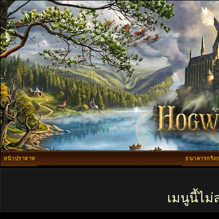
หน้าปราสาท
ธนาคารกริงก
เมนูนี้ไ