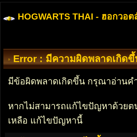
HOGWARTS THAI - ฮอกวอตส
Error : มีความผิดพลาดเกิดข
มีข้อผิดพลาดเกิดขึ้น กรุณาอ่าน
หากไม่สามารถแก้ไขปัญหาด้วยตนเอ
เหลือ แก้ไขปัญหานี้