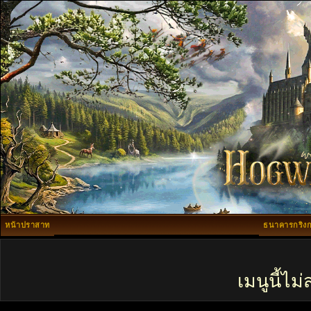
หน้าปราสาท
ธนาคารกริงก
เมนูนี้ไ