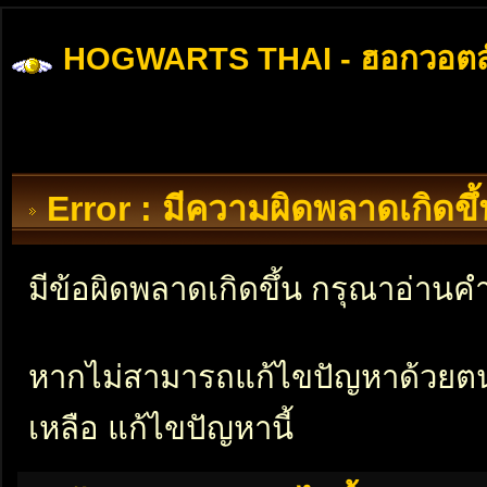
HOGWARTS THAI - ฮอกวอตส
Error : มีความผิดพลาดเกิดข
มีข้อผิดพลาดเกิดขึ้น กรุณาอ่าน
หากไม่สามารถแก้ไขปัญหาด้วยตนเอ
เหลือ แก้ไขปัญหานี้