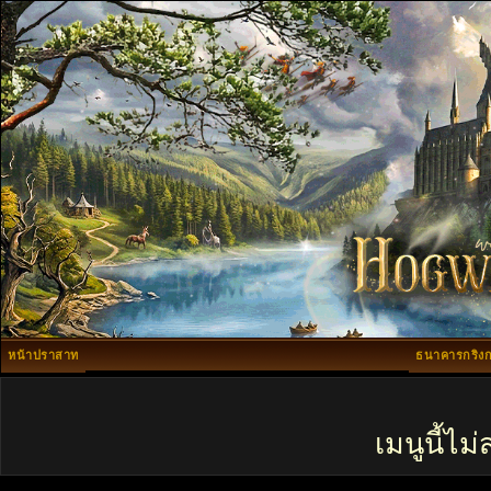
หน้าปราสาท
ธนาคารกริงก
เมนูนี้ไ