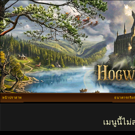
หน้าปราสาท
ธนาคารกริงก
เมนูนี้ไ