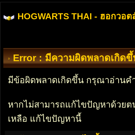
HOGWARTS THAI - ฮอกวอตส
Error : มีความผิดพลาดเกิดข
มีข้อผิดพลาดเกิดขึ้น กรุณาอ่าน
หากไม่สามารถแก้ไขปัญหาด้วยตนเอ
เหลือ แก้ไขปัญหานี้