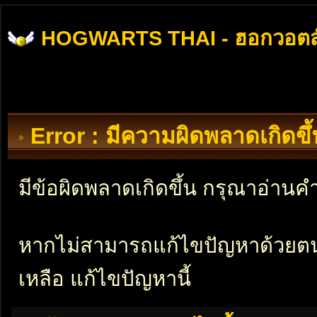
HOGWARTS THAI - ฮอกวอตส
Error : มีความผิดพลาดเกิดข
มีข้อผิดพลาดเกิดขึ้น กรุณาอ่าน
หากไม่สามารถแก้ไขปัญหาด้วยตนเอ
เหลือ แก้ไขปัญหานี้