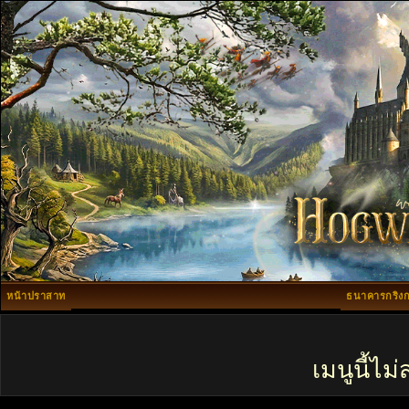
หน้าปราสาท
ธนาคารกริงก
เมนูนี้ไ