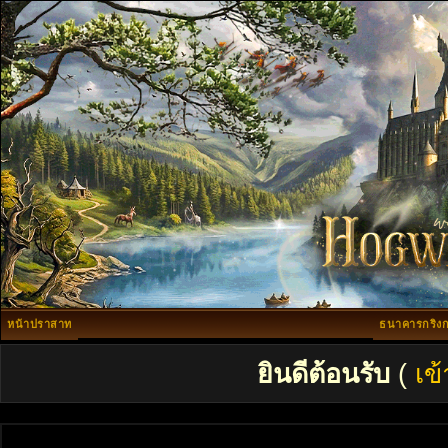
หน้าปราสาท
ธนาคารกริงก
ยินดีต้อนรับ
(
เข้