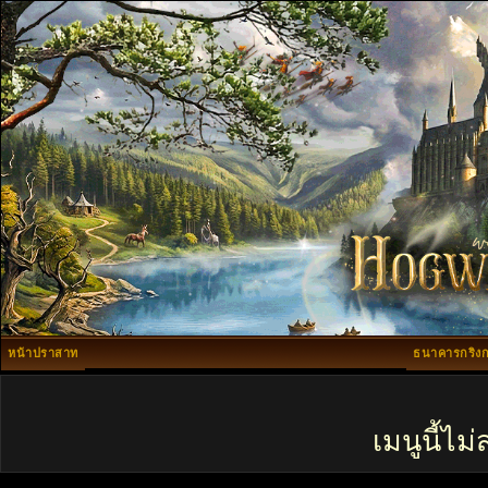
หน้าปราสาท
ธนาคารกริงก
เมนูนี้ไ