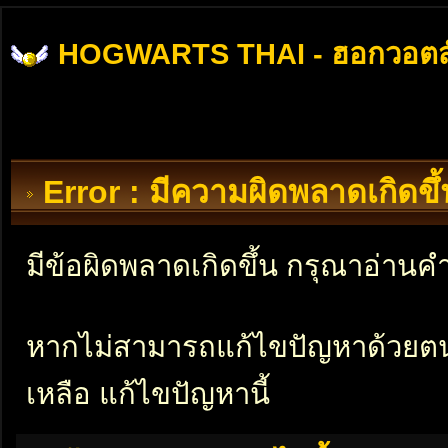
HOGWARTS THAI - ฮอกวอตส
Error : มีความผิดพลาดเกิดข
มีข้อผิดพลาดเกิดขึ้น กรุณาอ่าน
หากไม่สามารถแก้ไขปัญหาด้วยตนเอ
เหลือ แก้ไขปัญหานี้