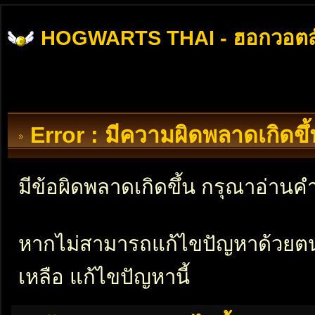
HOGWARTS THAI - ฮอกวอตส
Error : มีความผิดพลาดเกิดข
มีข้อผิดพลาดเกิดขึ้น กรุณาอ่าน
หากไม่สามารถแก้ไขปัญหาด้วยตนเอ
เหลือ แก้ไขปัญหานี้