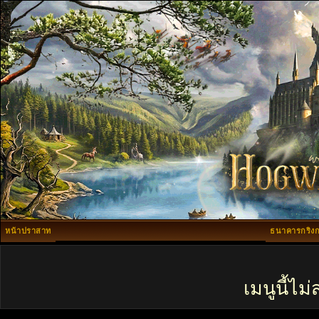
หน้าปราสาท
ธนาคารกริงก
เมนูนี้ไ