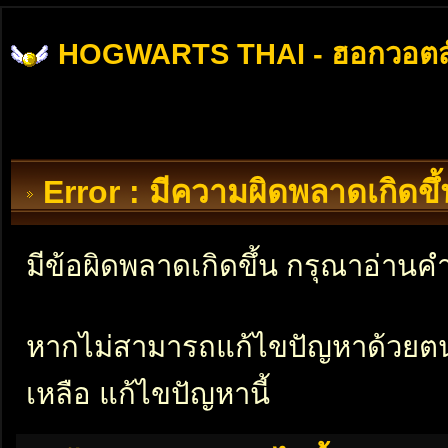
HOGWARTS THAI - ฮอกวอตส
Error : มีความผิดพลาดเกิดข
มีข้อผิดพลาดเกิดขึ้น กรุณาอ่าน
หากไม่สามารถแก้ไขปัญหาด้วยตนเอ
เหลือ แก้ไขปัญหานี้