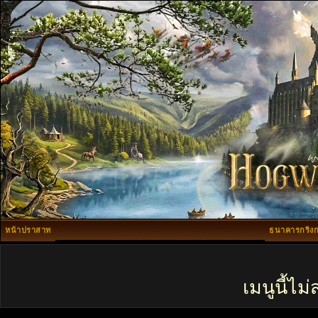
หน้าปราสาท
ธนาคารกริงก
เมนูนี้ไ