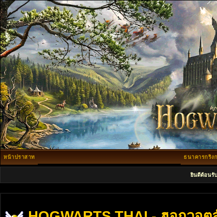
หน้าปราสาท
ธนาคารกริงก
ยินดีต้อนรั
HOGWARTS THAI - ฮอกวอตส