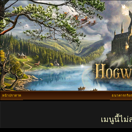
หน้าปราสาท
ธนาคารกริงก
เมนูนี้ไ