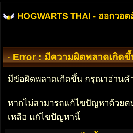
HOGWARTS THAI - ฮอกวอตส
Error : มีความผิดพลาดเกิดข
มีข้อผิดพลาดเกิดขึ้น กรุณาอ่าน
หากไม่สามารถแก้ไขปัญหาด้วยตนเอ
เหลือ แก้ไขปัญหานี้