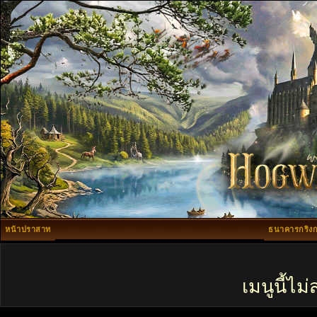
หน้าปราสาท
ธนาคารกริงก
เมนูนี้ไ