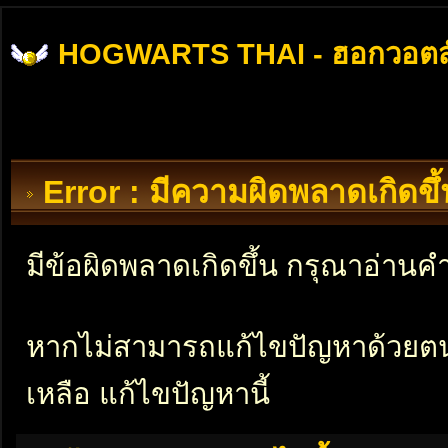
HOGWARTS THAI - ฮอกวอตส
Error : มีความผิดพลาดเกิดข
มีข้อผิดพลาดเกิดขึ้น กรุณาอ่าน
หากไม่สามารถแก้ไขปัญหาด้วยตนเอ
เหลือ แก้ไขปัญหานี้