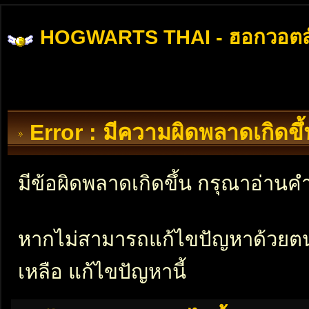
HOGWARTS THAI - ฮอกวอตส
Error : มีความผิดพลาดเกิดข
มีข้อผิดพลาดเกิดขึ้น กรุณาอ่าน
หากไม่สามารถแก้ไขปัญหาด้วยตนเอ
เหลือ แก้ไขปัญหานี้