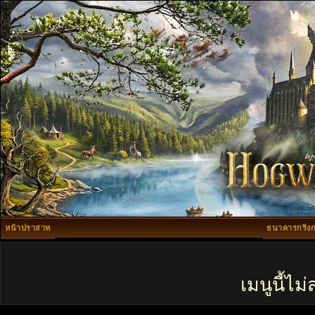
หน้าปราสาท
ธนาคารกริงก
เมนูนี้ไ