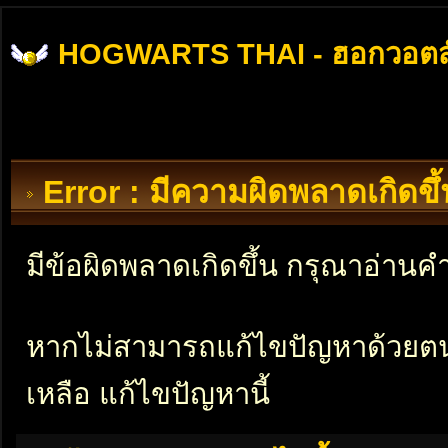
HOGWARTS THAI - ฮอกวอตส
Error : มีความผิดพลาดเกิดข
มีข้อผิดพลาดเกิดขึ้น กรุณาอ่าน
หากไม่สามารถแก้ไขปัญหาด้วยตนเอ
เหลือ แก้ไขปัญหานี้