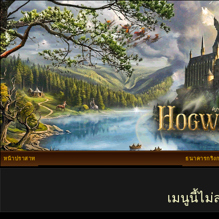
หน้าปราสาท
ธนาคารกริงก
เมนูนี้ไ