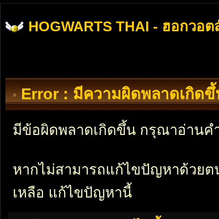
HOGWARTS THAI - ฮอกวอตส
Error : มีความผิดพลาดเกิดข
มีข้อผิดพลาดเกิดขึ้น กรุณาอ่าน
หากไม่สามารถแก้ไขปัญหาด้วยตนเอ
เหลือ แก้ไขปัญหานี้