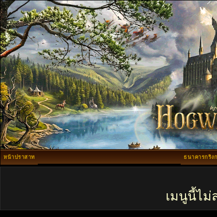
หน้าปราสาท
ธนาคารกริงก
เมนูนี้ไ