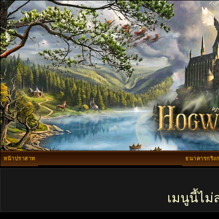
หน้าปราสาท
ธนาคารกริงก
เมนูนี้ไ