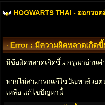
HOGWARTS THAI - ฮอกวอตส
Error : มีความผิดพลาดเกิดข
มีข้อผิดพลาดเกิดขึ้น กรุณาอ่าน
หากไม่สามารถแก้ไขปัญหาด้วยตนเอ
เหลือ แก้ไขปัญหานี้